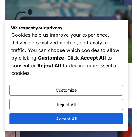
We respect your privacy
Cookies help us improve your experience,
deliver personalized content, and analyze
traffic. You can choose which cookies to allow
by clicking
Customize
. Click
Accept All
to
consent or
Reject All
to decline non-essential
Fahad Al-Muwallad: Conquistas
cookies.
internacionais, Grandes torneios, Golos
FEB 25, 2026
Customize
Reject All
Accept All