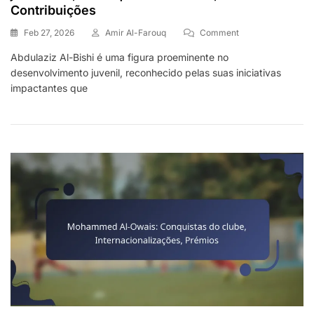
Contribuições
On
Feb 27, 2026
Amir Al-Farouq
Comment
Abdulaziz
Abdulaziz Al-Bishi é uma figura proeminente no
Al-
desenvolvimento juvenil, reconhecido pelas suas iniciativas
Bishi:
Desenvolvimento
impactantes que
Da
Juventude,
Destaques
Da
Carreira,
Contribuições