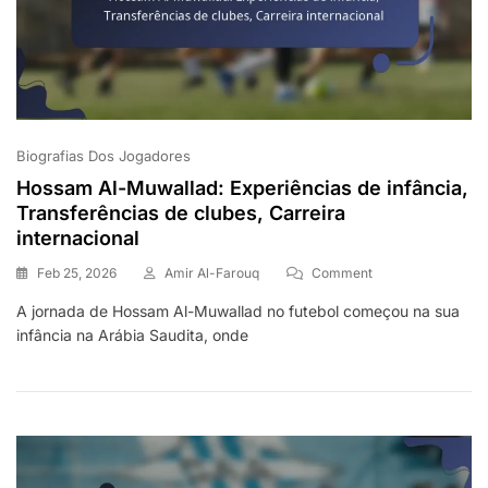
Biografias Dos Jogadores
Hossam Al-Muwallad: Experiências de infância,
Transferências de clubes, Carreira
internacional
On
Feb 25, 2026
Amir Al-Farouq
Comment
Hossam
A jornada de Hossam Al-Muwallad no futebol começou na sua
Al-
infância na Arábia Saudita, onde
Muwallad:
Experiências
De
Infância,
Transferências
De
Clubes,
Carreira