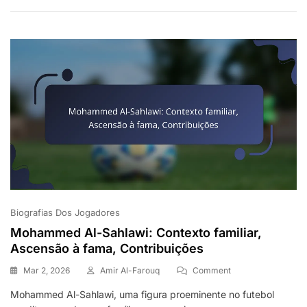
Significativos,
Prémios,
Contribuições
Para
O
Clube
Biografias Dos Jogadores
Mohammed Al-Sahlawi: Contexto familiar,
Ascensão à fama, Contribuições
On
Mar 2, 2026
Amir Al-Farouq
Comment
Mohammed
Mohammed Al-Sahlawi, uma figura proeminente no futebol
Al-