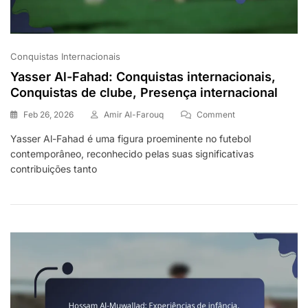
Conquistas Internacionais
Yasser Al-Fahad: Conquistas internacionais,
Conquistas de clube, Presença internacional
On
Feb 26, 2026
Amir Al-Farouq
Comment
Yasser
Yasser Al-Fahad é uma figura proeminente no futebol
Al-
contemporâneo, reconhecido pelas suas significativas
Fahad:
Conquistas
contribuições tanto
Internacionais,
Conquistas
De
Clube,
Presença
Internacional