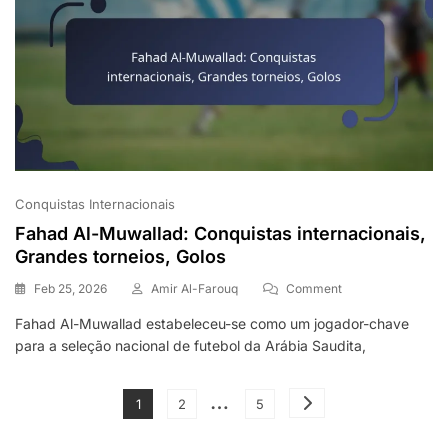
Internacional
Conquistas Internacionais
Fahad Al-Muwallad: Conquistas internacionais,
Grandes torneios, Golos
On
Feb 25, 2026
Amir Al-Farouq
Comment
Fahad
Fahad Al-Muwallad estabeleceu-se como um jogador-chave
Al-
para a seleção nacional de futebol da Arábia Saudita,
Muwallad:
Conquistas
Internacionais,
Posts
…
Grandes
Page
Page
Page
1
2
5
Torneios,
pagination
Golos