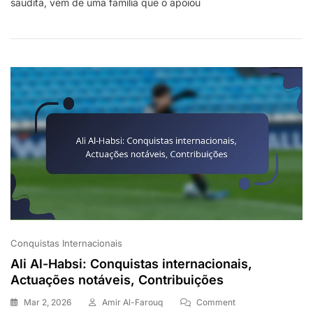
saudita, vem de uma família que o apoiou
Sahlawi:
Contexto
Familiar,
Ascensão
À
Fama,
Contribuições
Conquistas Internacionais
Ali Al-Habsi: Conquistas internacionais,
Actuações notáveis, Contribuições
On
Mar 2, 2026
Amir Al-Farouq
Comment